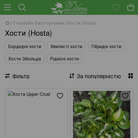
Тінелюбні багаторічники
Хости (Hosta)
Хости (Hosta)
Бордюрні хости
Хвилясті хости
Гібридні хости
Хости Зібольда
Рідкісні хости
Фільтр
За популярністю