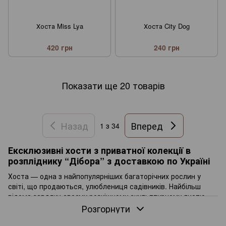
Хоста Miss Lya
Хоста City Dog
420 грн
240 грн
Показати ще 20 товарів
Назад
Вперед
1
з 34
Ексклюзивні хости з приватної колекції в
розпліднику “Дібора” з доставкою по Україні
Хоста — одна з найпопулярніших багаторічних рослин у
світі, що продаються, улюблениця садівників. Найбільш
відома завдяки своєму розкішному скульптурному листю,
що викликає захоплення з моменту їх розкриття ранньою
Розгорнути
весною і до перших зимових морозів.