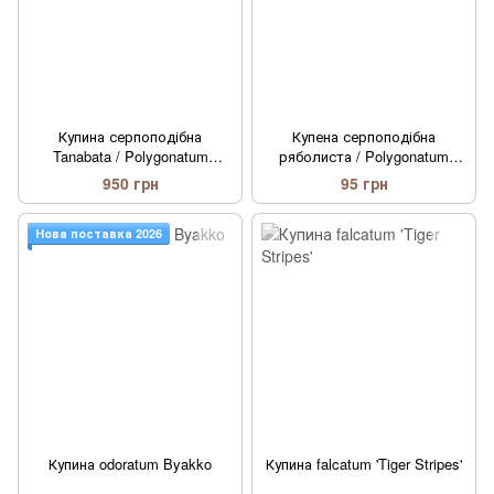
Купина серпоподібна
Купена серпоподібна
Tanabata / Polygonatum
ряболиста / Polygonatum
falcatum Tanabata
falcatum variegatum
950 грн
95 грн
Нова поставка 2026
Купина odoratum Byakko
Купина falcatum 'Tiger Stripes'