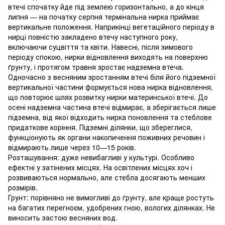
втечі спочатку йде під землею горизонтально, а до кінця
липня — на початку серпня термінальна нирка приймає
вертикальне положення. Наприкінці вегетаційного періоду в
нирці повністю закладено втечу наступного року,
включаючи суцвіття та квіти. Навесні, після зимового
періоду спокою, нирки відновлення виходять на поверхню
ґрунту, і протягом травня зростає надземна втеча.
Одночасно з весняним зростанням втечі біля його підземної
вертикальної частини формується нова нирка відновлення,
що повторює шлях розвитку нирки материнської втечі. До
осені надземна частина втечі відмирає, а зберігається лише
підземна, від якої відходить нирка поновлення та стеблове
придаткове коріння. Підземні ділянки, що збереглися,
функціонують як органи накопичення поживних речовин і
відмирають лише через 10—15 років.
Розташування: дуже невибагливі у культурі. Особливо
ефектні у затінених місцях. На освітлених місцях хоч і
розвиваються нормально, але стебла досягають менших
розмірів.
Грунт: порівняно не вимогливі до ґрунту, але краще ростуть
на багатих перегноєм, удобрених гною, вологих ділянках. Не
виносить застою весняних вод.