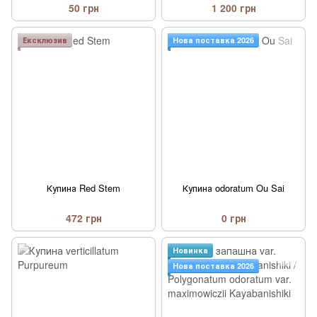
falcatum Goshikidai
50 грн
1 200 грн
Ексклюзив
Нова поставка 2026
Купина Red Stem
Купина odoratum Ou Sai
472 грн
0 грн
Новинка
Нова поставка 2026