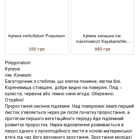
Купина verticillatum Purpureum
Купина запашна var.
maximowiczii Kayabanishiki /
Polygonatum odoratum var.
250 грн
980 грн
maximowiczii Kayabanishiki
Polygonatum
Купена
сім. Конвалії
Багаторічник з стеблом, що злегка поникне, квітки білі.
Кореневища стовщені, добре видно на поверхні. Плід –
куляста, червона або темно-синя ягода. Обережно:
Отруйно!
Проростання насіння підземне. Над поверхнею землі перший
листок з'являється через рік після початку проростання, а
протягом першого вегетаційного періоду йде підземний
розвиток проростка. Нирка відновлення розвивається в
пазусі одного з лускоподібного листя в основі материнської
втечі під час його весняного зростання. Зростання молодої