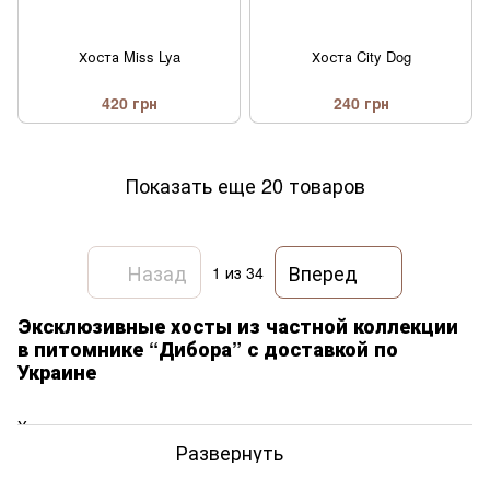
Хоста Miss Lya
Хоста City Dog
420 грн
240 грн
Показать еще 20 товаров
Назад
Вперед
1
из 34
Эксклюзивные хосты из частной коллекции
в питомнике “Дибора” с доставкой по
Украине
Хоста — одно из самых популярных и продаваемых
многолетних растений в мире, любимица садоводов.
Развернуть
Наиболее известна благодаря своим роскошным