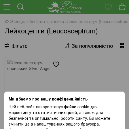
Сонцелюбні багаторічники
Левкосцептрум (Leucosceptrum
Лейкоцепти (Leucosceptrum)
Фільтр
За популярністю
Ми дбаємо про вашу конфіденційність
Цей веб-сайт використовує файли cookie для
маркетингу та статистичних цілей, а також для
безпечної та оптимальної роботи сайту. Ви можете
Левкосцептрум японський
змінити це в налаштуваннях вашого браузера.
Silver Angel