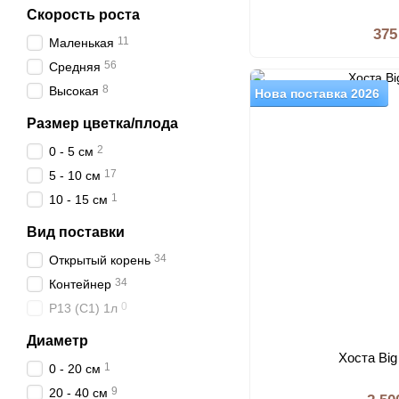
Скорость роста
375
11
Маленькая
56
Средняя
8
Высокая
Нова поставка 2026
Размер цветка/плода
2
0 - 5 см
17
5 - 10 см
1
10 - 15 см
Вид поставки
34
Открытый корень
34
Контейнер
0
P13 (C1) 1л
Диаметр
Хоста Big
1
0 - 20 см
9
20 - 40 см