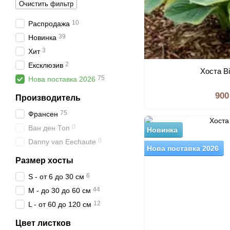
Очистить фильтр
10
Распродажа
39
Новинка
3
Хит
2
Ексклюзив
Хоста B
75
Нова поставка 2026
900
Производитель
75
Франсен
0
Ван ден Топ
Новинка
0
Danny van Eechaute
Нова поставка 2026
Размер хосты
6
S - от 6 до 30 см
44
M - до 30 до 60 см
12
L - от 60 до 120 см
Цвет листков