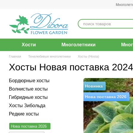
Перейти к основному контенту
Многолет
Хости
Многолетники
Мног
Главная
Тенелюбивые многолетники
Хосты (Hosta)
Хосты Новая поставка 202
Бордюрные хосты
Новинка
Волнистые хосты
Нова поставка 2026
Гибридные хосты
Хосты Зибольда
Редкие хосты
Нова поставка 2026