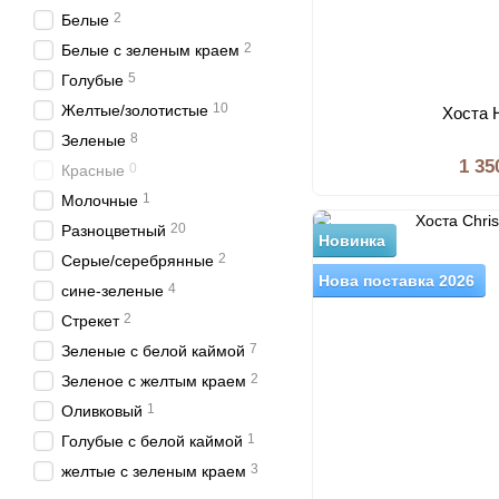
2
Белые
2
Белые с зеленым краем
5
Голубые
10
Желтые/золотистые
Хоста H
8
Зеленые
1 35
0
Красные
1
Молочные
20
Разноцветный
Новинка
2
Серые/серебрянные
Нова поставка 2026
4
сине-зеленые
2
Стрекет
7
Зеленые с белой каймой
2
Зеленое с желтым краем
1
Оливковый
1
Голубые с белой каймой
3
желтые с зеленым краем