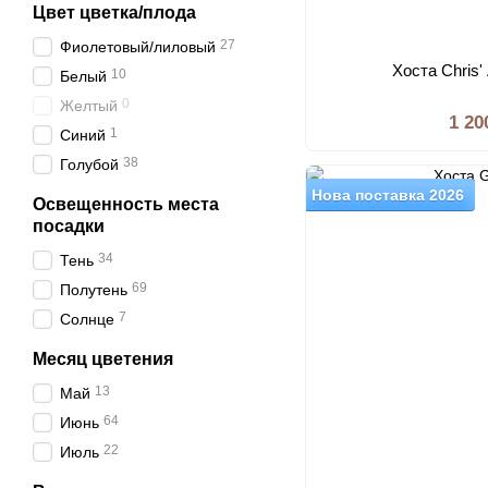
Цвет цветка/плода
27
Фиолетовый/лиловый
Хоста Chris'
10
Белый
0
Желтый
1 20
1
Синий
38
Голубой
Нова поставка 2026
Освещенность места
посадки
34
Тень
69
Полутень
7
Солнце
Месяц цветения
13
Май
64
Июнь
22
Июль