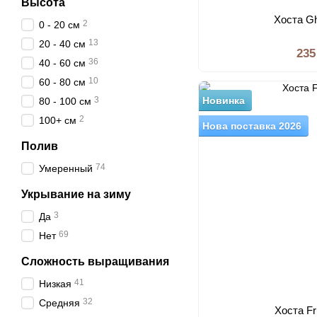
Высота
Хоста Gh
2
0 - 20 см
13
20 - 40 см
235
36
40 - 60 см
10
60 - 80 см
3
Новинка
80 - 100 см
2
100+ см
Нова поставка 2026
Полив
74
Умеренный
Укрывание на зиму
3
Да
69
Нет
Сложность выращивания
41
Низкая
32
Средняя
Хоста Fr