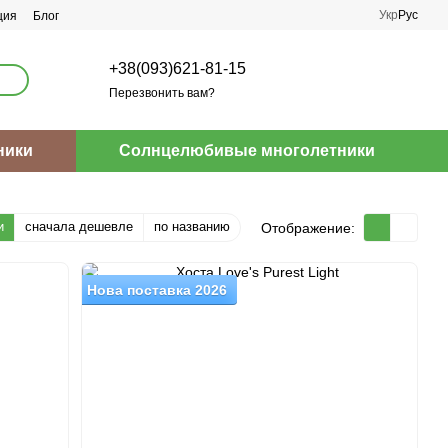
Укр
Рус
ция
Блог
+38(093)621-81-15
Перезвонить вам?
ники
Солнцелюбивые многолетники
и
сначала дешевле
по названию
Отображение:
Нова поставка 2026