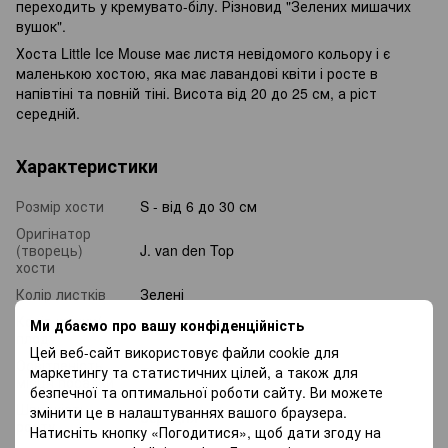
переходить у кремувато-білу. Різновид "Зелених мишачих
вушок".
Хоста Little Ice Mouse має листя невідомого кольору і є
маленькою хостою, яка має лавандові квіти і росте в
напівтіні та повній тіні. Висота від 20 до 25 см, а ріст
середній.
Характеристики
Розмір хости
S - від 6 до 30 см
Оригінатор
(творець)
J. van den Top
хости
Колір листків
Зелені
Колір квітки/
Ми дбаємо про вашу конфіденційність
Фіолетовий
плоду
Цей веб-сайт використовує файли cookie для
Освітленість
маркетингу та статистичних цілей, а також для
Тінь, Напівтінь
місця посадки
безпечної та оптимальної роботи сайту. Ви можете
Швидкість
змінити це в налаштуваннях вашого браузера.
Середня
росту
Натисніть кнопку «Погодитися», щоб дати згоду на