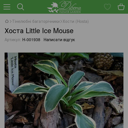
Тінелюбні багаторічники
Хости (Hosta)
Хоста Little Ice Mouse
Артикул:
H-001938
Написати відгук