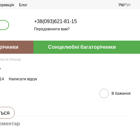
Укр
Рус
ормація
Блог
+38(093)621-81-15
Передзвонити вам?
річники
Сонцелюбні багаторічники
Хости (Hosta)
y
714
Написати відгук
В бажання
ться
коментар