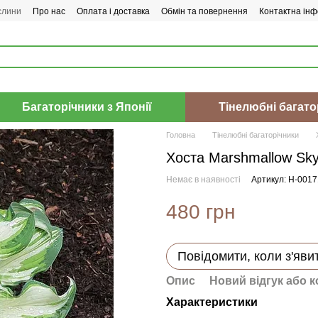
слини
Про нас
Оплата і доставка
Обмін та повернення
Контактна інф
Багаторічники з Японії
Тінелюбні багато
Головна
Тінелюбні багаторічники
Хоста Marshmallow Sk
Немає в наявності
Артикул: H-001
480 грн
Повідомити, коли з'яви
Опис
Новий відгук або 
Характеристики