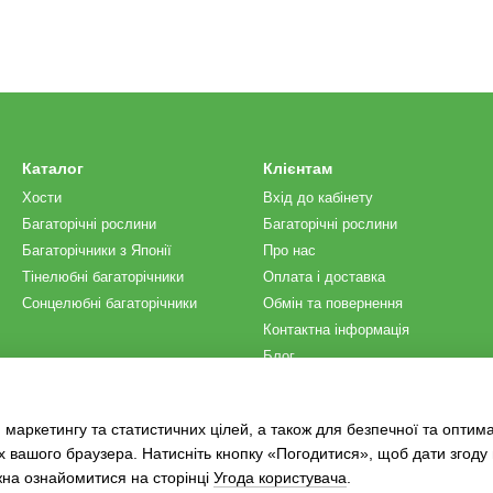
Каталог
Клієнтам
Хости
Вхід до кабінету
Багаторічні рослини
Багаторічні рослини
Багаторічники з Японії
Про нас
Тінелюбні багаторічники
Оплата і доставка
Сонцелюбні багаторічники
Обмін та повернення
Контактна інформація
Блог
Ми в соцмережах
 маркетингу та статистичних цілей, а також для безпечної та оптим
х вашого браузера. Натисніть кнопку «Погодитися», щоб дати згоду
жна ознайомитися на сторінці
Угода користувача
.