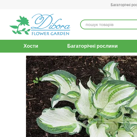
Перейти до основного контенту
Багаторічні ро
Хости
Багаторічні рослини