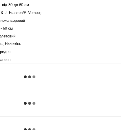
- від 30 до 60 см
 & J. Fransen/P. Vernooij
знокольоровий
 - 60 см
олетовий
нь, Напівтінь
редня
ансен