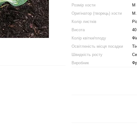
Розмір хости
M 
Оригінатор (творець) хости
M.
Колір листків
Рі
Висота
40
Колір квітки/плоду
Фі
Освітленість місця посадки
Ті
Швидкість росту
Се
Виробник
Фр