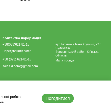
Контактна інформація
+38(093)621-81-15
вул.Гетьмана Івана Сулими, 22 с.
Сулимівка
Передзвонити вам?
Бориспільский район, Київська
область
+38 (093) 621-81-15
Мапа проїзду
sales.dibora@gmail.com
альної роботи
Погодитися
 на