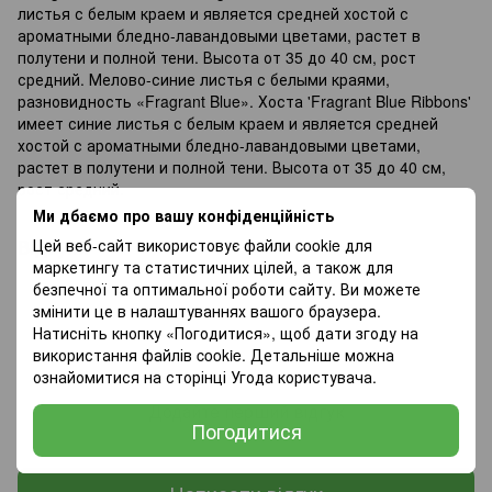
листья с белым краем и является средней хостой с
ароматными бледно-лавандовыми цветами, растет в
полутени и полной тени. Высота от 35 до 40 см, рост
средний. Мелово-синие листья с белыми краями,
разновидность «Fragrant Blue». Хоста 'Fragrant Blue Ribbons'
имеет синие листья с белым краем и является средней
хостой с ароматными бледно-лавандовыми цветами,
растет в полутени и полной тени. Высота от 35 до 40 см,
рост средний.
Ми дбаємо про вашу конфіденційність
Відгуки
Цей веб-сайт використовує файли cookie для
маркетингу та статистичних цілей, а також для
безпечної та оптимальної роботи сайту. Ви можете
змінити це в налаштуваннях вашого браузера.
Натисніть кнопку «Погодитися», щоб дати згоду на
використання файлів cookie. Детальніше можна
ознайомитися на сторінці
Угода користувача
.
Додайте перший відгук
Погодитися