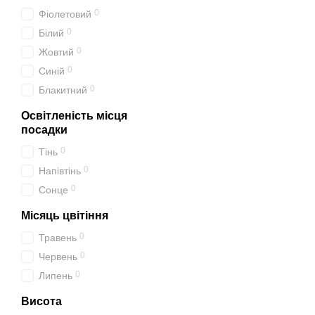
0
Фіолетовий
0
Білий
0
Жовтий
0
Синій
0
Блакитний
Освітленість місця
посадки
0
Тінь
0
Напівтінь
0
Сонце
Місяць цвітіння
0
Травень
0
Червень
0
Липень
Висота