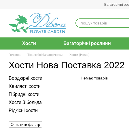
Перейти до основного контенту
Багаторічні ро
Хости
Багаторічні рослини
Головна
Тінелюбні багаторічники
Хости (Hosta)
Хости Нова Поставка 2022
Бордюрні хости
Немає товарів
Хвилясті хости
Гібридні хости
Хости Зібольда
Рідкісні хости
Очистити фільтр