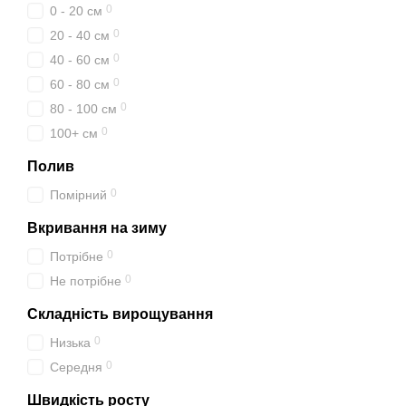
0
0 - 20 см
0
20 - 40 см
0
40 - 60 см
0
60 - 80 см
0
80 - 100 см
0
100+ см
Полив
0
Помірний
Вкривання на зиму
0
Потрібне
0
Не потрібне
Складність вирощування
0
Низька
0
Середня
Швидкість росту