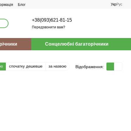
Укр
Рус
ормація
Блог
+38(093)621-81-15
Передзвонити вам?
річники
Сонцелюбні багаторічники
тю
спочатку дешевше
за назвою
Відображення: