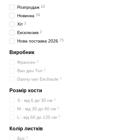
10
Розпродаж
39
Новинка
3
Хіт
2
Ексклюзив
75
Нова поставка 2026
Виробник
0
Франсен
0
Ван ден Топ
0
Danny van Eechaute
Розмір хости
0
S - від 6 до 30 см
0
M - від 30 до 60 см
0
L - від 60 до 120 см
Колір листків
0
Білі