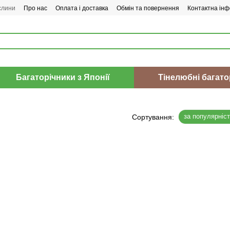
слини
Про нас
Оплата і доставка
Обмін та повернення
Контактна інф
Багаторічники з Японії
Тінелюбні багато
за популярніс
Сортування: