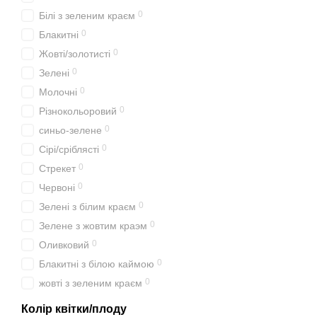
0
Білі з зеленим краєм
0
Блакитні
0
Жовті/золотисті
0
Зелені
0
Молочні
0
Різнокольоровий
0
синьо-зелене
0
Сірі/сріблясті
0
Стрекет
0
Червоні
0
Зелені з білим краєм
0
Зелене з жовтим краэм
0
Оливковий
0
Блакитні з білою каймою
0
жовті з зеленим краєм
Колір квітки/плоду