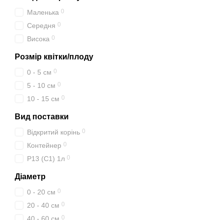
0
Маленька
0
Середня
0
Висока
Розмір квітки/плоду
0
0 - 5 см
0
5 - 10 см
0
10 - 15 см
Вид поставки
0
Відкритий корінь
0
Контейнер
0
P13 (C1) 1л
Діаметр
0
0 - 20 см
0
20 - 40 см
0
40 - 60 см