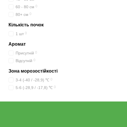
0
60 - 80 см
0
80+ см
Кількість почок
0
1 шт
Аромат
0
Присутній
0
Відсутній
Зона морозостійкості
0
3-4 (-40 / -28,9) ℃
0
5-6 (-28,9 / -17,8) ℃