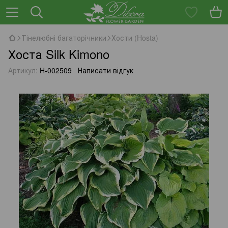
Тінелюбні багаторічники
Хости (Hosta)
Хоста Silk Kimono
Артикул:
H-002509
Написати відгук