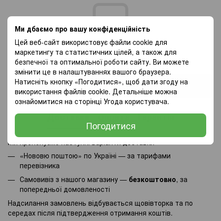
Ми дбаємо про вашу конфіденційність
Цей веб-сайт використовує файли cookie для
Додайте перший відгук
маркетингу та статистичних цілей, а також для
безпечної та оптимальної роботи сайту. Ви можете
змінити це в налаштуваннях вашого браузера.
Натисніть кнопку «Погодитися», щоб дати згоду на
Написати відгук
використання файлів cookie. Детальніше можна
ознайомитися на сторінці
Угода користувача
.
Доставка
Оплата
Гарантія
Погодитися
Ми пропонуємо наступні варіанти доставки
«Нововю поштою» по Україні — за тарифами
перевізника
Самовивіз з нашого магазину —
безкоштовно
, за
попередньої домовленості
Надсилання замовлень відбувається щовівторка та по
середах після підтвердження отримання коштів.