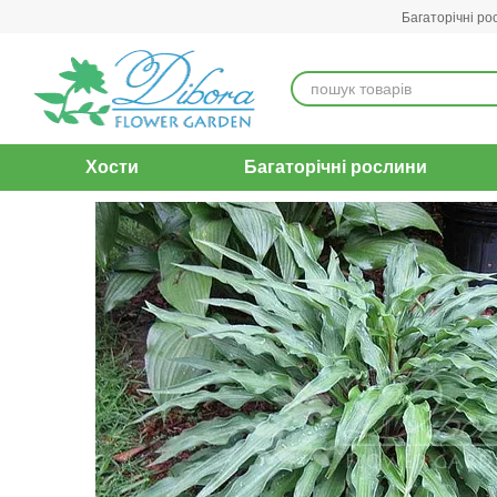
Перейти до основного контенту
Багаторічні ро
Хости
Багаторічні рослини