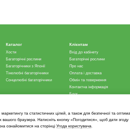
Каталог
Клієнтам
Хости
Вхід до кабінету
Багаторічні рослини
Багаторічні рослини
Багаторічники з Японії
Про нас
Тінелюбні багаторічники
Оплата і доставка
Сонцелюбні багаторічники
Обмін та повернення
Контактна інформація
Блог
Ми в соцмережах
 маркетингу та статистичних цілей, а також для безпечної та оптим
х вашого браузера. Натисніть кнопку «Погодитися», щоб дати згоду
жна ознайомитися на сторінці
Угода користувача
.