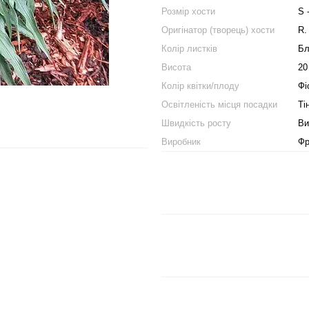
Розмір хости
S 
Оригінатор (творець) хости
R.
Колір листків
Бл
Висота
20
Колір квітки/плоду
Фі
Освітленість місця посадки
Ті
Швидкість росту
Ви
Виробник
Фр