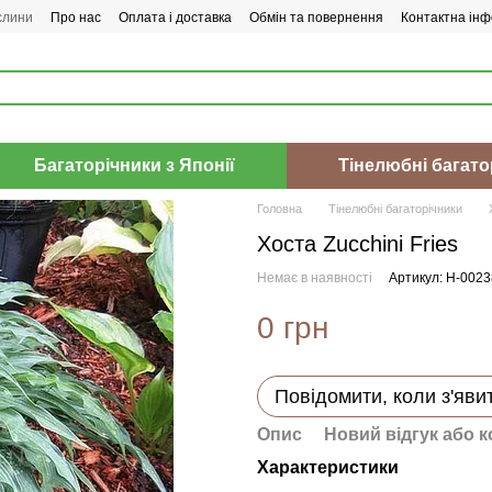
слини
Про нас
Оплата і доставка
Обмін та повернення
Контактна інф
Багаторічники з Японії
Тінелюбні багато
Головна
Тінелюбні багаторічники
Хоста Zucchini Fries
Немає в наявності
Артикул: H-002
0 грн
Повідомити, коли з'яви
Опис
Новий відгук або 
Характеристики