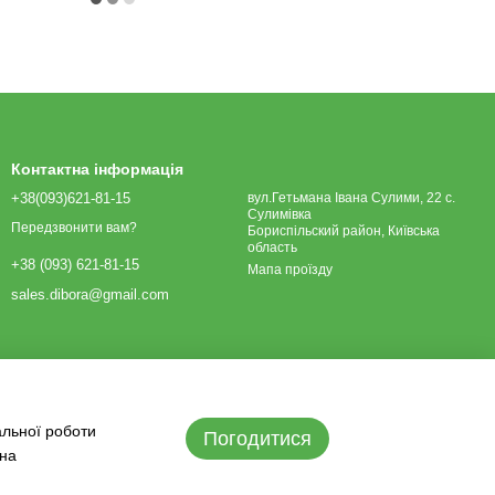
Контактна інформація
+38(093)621-81-15
вул.Гетьмана Івана Сулими, 22 с.
Сулимівка
Передзвонити вам?
Бориспільский район, Київська
область
+38 (093) 621-81-15
Мапа проїзду
sales.dibora@gmail.com
альної роботи
Погодитися
 на