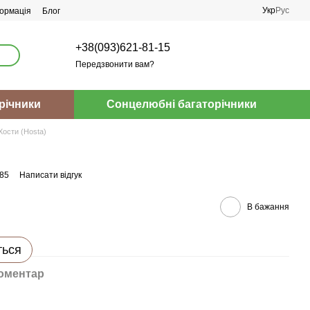
Укр
Рус
ормація
Блог
+38(093)621-81-15
Передзвонити вам?
річники
Сонцелюбні багаторічники
Хости (Hosta)
385
Написати відгук
В бажання
ться
коментар