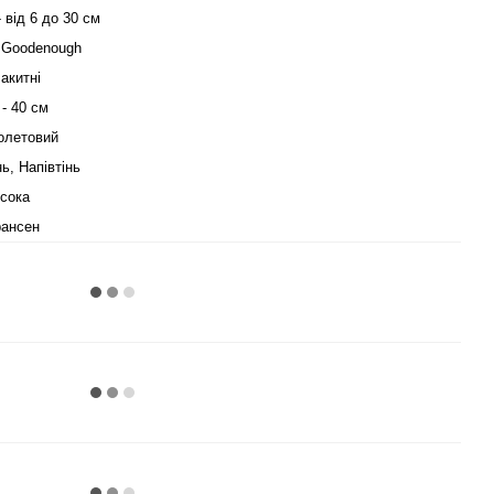
- від 6 до 30 см
 Goodenough
акитні
 - 40 см
олетовий
нь, Напівтінь
сока
ансен