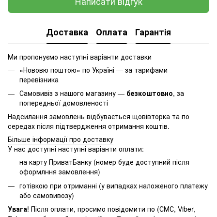
Написати відгук
Доставка
Оплата
Гарантія
Ми пропонуємо наступні варіанти доставки
«Нововю поштою» по Україні — за тарифами
перевізника
Самовивіз з нашого магазину —
безкоштовно
, за
попередньої домовленості
Надсилання замовлень відбувається щовівторка та по
середах після підтвердження отримання коштів.
Більше інформації про доставку
У нас доступні наступні варіанти оплати:
на карту ПриватБанку (номер буде доступний після
оформлння замовлення)
готівкою при отриманні (у випадках наложеного платежу
або самовивозу)
Увага
! Після оплати, просимо повідомити по (СМС, Viber,