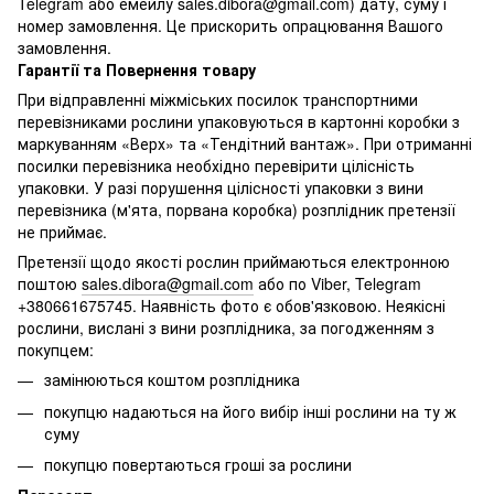
Telegram або емейлу
sales.dibora@gmail.com
) дату, суму і
номер замовлення. Це прискорить опрацювання Вашого
замовлення.
Гарантії та Повернення товару
При відправленні міжміських посилок транспортними
перевізниками рослини упаковуються в картонні коробки з
маркуванням «Верх» та «Тендітний вантаж». При отриманні
посилки перевізника необхідно перевірити цілісність
упаковки. У разі порушення цілісності упаковки з вини
перевізника (м'ята, порвана коробка) розплідник претензії
не приймає.
Претензії щодо якості рослин приймаються електронною
поштою
sales.dibora@gmail.com
або по Viber, Telegram
+380661675745. Наявність фото є обов'язковою. Неякісні
рослини, вислані з вини розплідника, за погодженням з
покупцем:
замінюються коштом розплідника
покупцю надаються на його вибір інші рослини на ту ж
суму
покупцю повертаються гроші за рослини