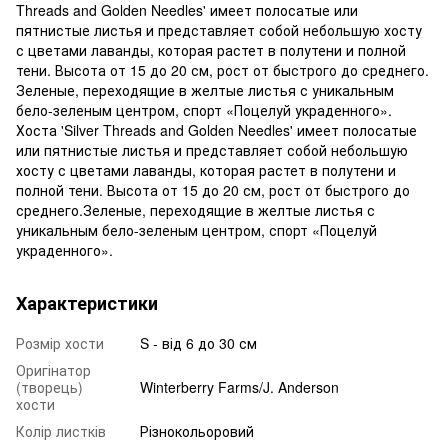
Threads and Golden Needles' имеет полосатые или
пятнистые листья и представляет собой небольшую хосту
с цветами лаванды, которая растет в полутени и полной
тени. Высота от 15 до 20 см, рост от быстрого до среднего.
Зеленые, переходящие в желтые листья с уникальным
бело-зеленым центром, спорт «Поцелуй украденного».
Хоста 'Silver Threads and Golden Needles' имеет полосатые
или пятнистые листья и представляет собой небольшую
хосту с цветами лаванды, которая растет в полутени и
полной тени. Высота от 15 до 20 см, рост от быстрого до
среднего.Зеленые, переходящие в желтые листья с
уникальным бело-зеленым центром, спорт «Поцелуй
украденного».
Характеристики
Розмір хости
S - від 6 до 30 см
Оригінатор
(творець)
Winterberry Farms/J. Anderson
хости
Колір листків
Різнокольоровий