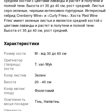
средней хостой с цветами лаванды и растет в полутени и
полной тени. Высота от 35 до 40 см, рост средний. Листья
серо-зеленые, черешки интенсивно-пурпурные. Интересный
гибрид Crenberry Wine» и «Curly Fries». Хоста 'Red Wine
Fries' имеет зеленые листья и является средней хостой с
цветами лаванды и растет в полутени и полной тени.
Высота от 35 до 40 см, рост средний.
Характеристики
Розмір хости
M - від 30 до 60 см
Оригінатор
(творець)
T. van Wyk
хости
Колір листків
Зелені
Висота
20 - 40 см
Колір квітки/
Фіолетовий
плоду
Освітленість
Тінь, Напівтінь
місця посадки
Швидкість