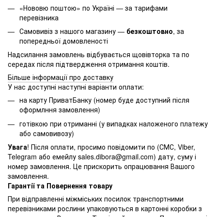
«Нововю поштою» по Україні — за тарифами
перевізника
Самовивіз з нашого магазину —
безкоштовно
, за
попередньої домовленості
Надсилання замовлень відбувається щовівторка та по
середах після підтвердження отримання коштів.
Більше інформації про доставку
У нас доступні наступні варіанти оплати:
на карту ПриватБанку (номер буде доступний після
оформлння замовлення)
готівкою при отриманні (у випадках наложеного платежу
або самовивозу)
Увага
! Після оплати, просимо повідомити по (СМС, Viber,
Telegram або емейлу
sales.dibora@gmail.com
) дату, суму і
номер замовлення. Це прискорить опрацювання Вашого
замовлення.
Гарантії та Повернення товару
При відправленні міжміських посилок транспортними
перевізниками рослини упаковуються в картонні коробки з