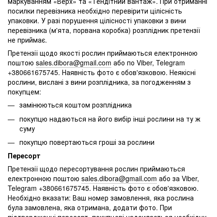
маркуванням «Верх» та «Тендітний вантаж». При отриманні
посилки перевізника необхідно перевірити цілісність
упаковки. У разі порушення цілісності упаковки з вини
перевізника (м'ята, порвана коробка) розплідник претензії
не приймає.
Претензії щодо якості рослин приймаються електронною
поштою
sales.dibora@gmail.com
або по Viber, Telegram
+380661675745. Наявність фото є обов'язковою. Неякісні
рослини, вислані з вини розплідника, за погодженням з
покупцем:
замінюються коштом розплідника
покупцю надаються на його вибір інші рослини на ту ж
суму
покупцю повертаються гроші за рослини
Пересорт
Претензії щодо пересортування рослин приймаються
електронною поштою
sales.dibora@gmail.com
або за Viber,
Telegram +380661675745. Наявність фото є обов'язковою.
Необхідно вказати: Ваш номер замовлення, яка рослина
була замовлена, яка отримана, додати фото. При