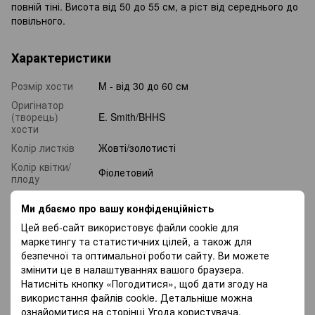
повній тіні. Висота від 50 до 55 см, а ріст від середнього до
повільного.
Характеристики
Розмір хости
M - від 30 до 60 см
Оригінатор
(творець)
E. Smith/BHHS
хости
Колір листків
Жовті/золотисті
Колір квітки/
Фіолетовий
плоду
Освітленість
Тінь, Напівтінь
Ми дбаємо про вашу конфіденційність
місця посадки
Цей веб-сайт використовує файли cookie для
Швидкість
Середня
росту
маркетингу та статистичних цілей, а також для
безпечної та оптимальної роботи сайту. Ви можете
Виробник
Франсен
змінити це в налаштуваннях вашого браузера.
Натисніть кнопку «Погодитися», щоб дати згоду на
Відгуки
використання файлів cookie. Детальніше можна
ознайомитися на сторінці
Угода користувача
.