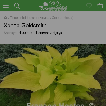
Тінелюбні багаторічники
Хости (Hosta)
Хоста Goldsmith
Артикул:
H-002369
Написати відгук