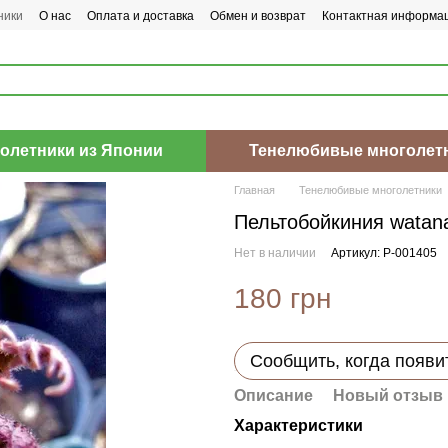
ники
О нас
Оплата и доставка
Обмен и возврат
Контактная информа
олетники из Японии
Тенелюбивые многолет
Главная
Тенелюбивые многолетники
Пельтобойкиния watan
Нет в наличии
Артикул: P-001405
180 грн
Сообщить, когда появи
Описание
Новый отзыв 
Характеристики