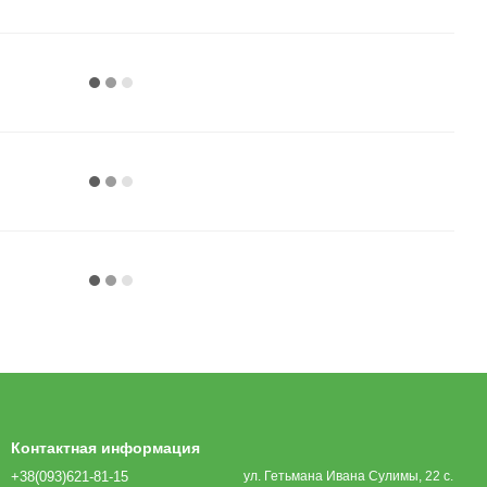
Контактная информация
+38(093)621-81-15
ул. Гетьмана Ивана Сулимы, 22 с.