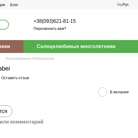
Укр
Рус
ция
Блог
+38(093)621-81-15
Перезвонить вам?
ники
Солнцелюбивые многолетники
Пельтобойкиния (Peltoboykinia)
abei
Оставить отзыв
В желания
тся
или комментарий