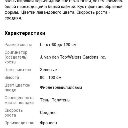
очень широкой перьевидной светло-желтой, затем кремово-
белой переходящей в белый каймой. Куст фонтанообразной
формы. Цветки лавандового цвета. Скорость роста -
средняя.
Характеристики
Размер хосты
L - от 60 до 120 см
Оригинатор
(создатель)
J. van den Top/Walters Gardens Inc.
хосты
Цвет листков
Зеленые
Высота
80 - 100 см
Цвет цветка/
Фиолетовый/лиловый
плода
Освещенность
Тень, Полутень
места посадки
Скорость
Средняя
роста
Производитель
Франсен