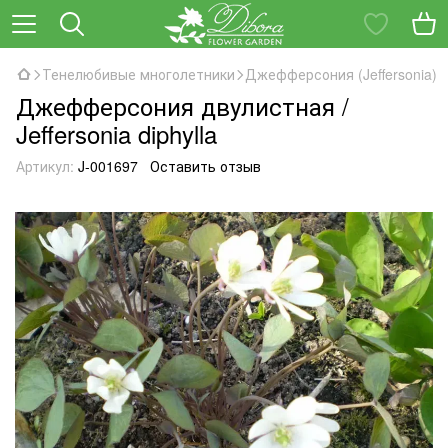
Тенелюбивые многолетники
Джефферсония (Jeffersonia)
Джефферсония двулистная /
Jeffersonia diphylla
Артикул:
J-001697
Оставить отзыв