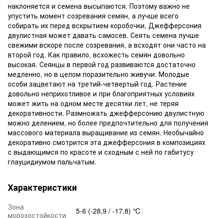
наклоняется и семена высыпаются. Поэтому важно не
упустить момент созревания семян, а лучше всего
собирать их перед вскрытием коробочки. Джефферсония
двулистная может давать самосев. Сеять семена лучше
свежими вскоре после созревания, а всходят они часто на
второй год. Как правило, всхожесть семян довольно
высокая. Сеянцы в первой год развиваются достаточно
медленно, но в целом поразительно живучи. Молодые
особи зацветают на третий-четвертый год. Растение
довольно неприхотливое и при благоприятных условиях
может жить на одном месте десятки лет, не теряя
декоративности. Размножать джефферсонию двулистную
можно делением, но более предпочтительно для получения
массового материала выращивание из семян. Необычайно
декоративно смотрится эта джефферсония в композициях
с выдающимся по красоте и сходным с ней по габитусу
глауцидиумом пальчатым.
Характеристики
Зона
5-6 (-28,9 / -17,8) ℃
морозостойкости