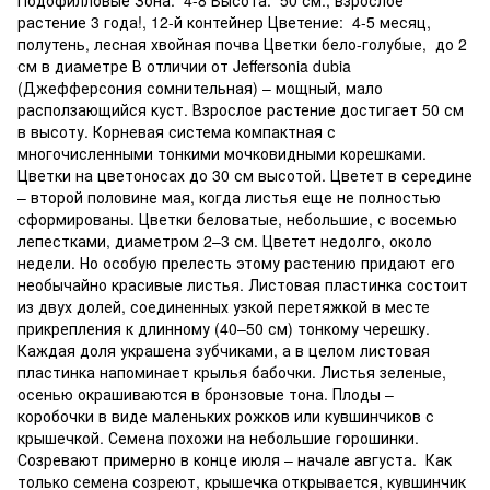
растение 3 года!, 12-й контейнер Цветение: 4-5 месяц,
полутень, лесная хвойная почва Цветки бело-голубые, до 2
см в диаметре В отличии от Jeffersonia dubia
(Джефферсония сомнительная) – мощный, мало
расползающийся куст. Взрослое растение достигает 50 см
в высоту. Корневая система компактная с
многочисленными тонкими мочковидными корешками.
Цветки на цветоносах до 30 см высотой. Цветет в середине
– второй половине мая, когда листья еще не полностью
сформированы. Цветки беловатые, небольшие, с восемью
лепестками, диаметром 2–3 см. Цветет недолго, около
недели. Но особую прелесть этому растению придают его
необычайно красивые листья. Листовая пластинка состоит
из двух долей, соединенных узкой перетяжкой в месте
прикрепления к длинному (40–50 см) тонкому черешку.
Каждая доля украшена зубчиками, а в целом листовая
пластинка напоминает крылья бабочки. Листья зеленые,
осенью окрашиваются в бронзовые тона. Плоды –
коробочки в виде маленьких рожков или кувшинчиков с
крышечкой. Семена похожи на небольшие горошинки.
Созревают примерно в конце июля – начале августа. Как
только семена созреют, крышечка открывается, кувшинчик