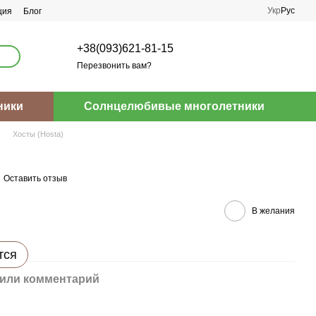
Укр
Рус
ция
Блог
+38(093)621-81-15
Перезвонить вам?
ники
Солнцелюбивые многолетники
Хосты (Hosta)
Оставить отзыв
В желания
тся
или комментарий