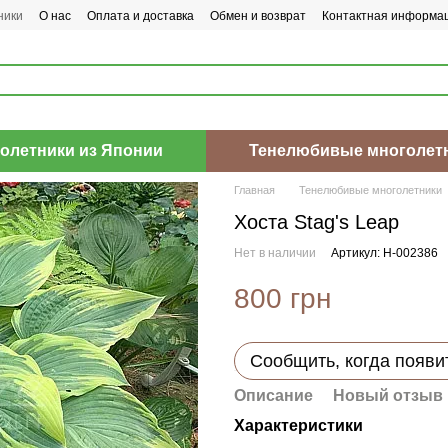
ники
О нас
Оплата и доставка
Обмен и возврат
Контактная информа
олетники из Японии
Тенелюбивые многолет
Главная
Тенелюбивые многолетники
Хоста Stag's Leap
Нет в наличии
Артикул: H-002386
800 грн
Сообщить, когда появи
Описание
Новый отзыв 
Характеристики