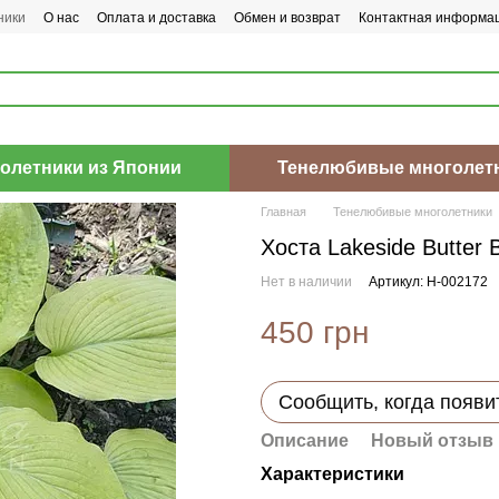
ники
О нас
Оплата и доставка
Обмен и возврат
Контактная информа
олетники из Японии
Тенелюбивые многолет
Главная
Тенелюбивые многолетники
Хоста Lakeside Butter B
Нет в наличии
Артикул: H-002172
450 грн
Сообщить, когда появи
Описание
Новый отзыв 
Характеристики