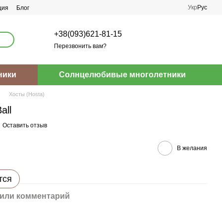
Укр
Рус
ция
Блог
+38(093)621-81-15
Перезвонить вам?
ники
Солнцелюбивые многолетники
Хосты (Hosta)
all
Оставить отзыв
В желания
тся
или комментарий