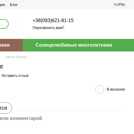
Укр
Рус
ция
Блог
+38(093)621-81-15
Перезвонить вам?
ники
Солнцелюбивые многолетники
Хосты (Hosta)
ht
Оставить отзыв
В желания
тся
или комментарий