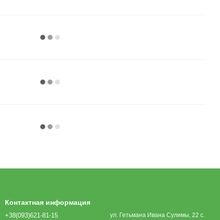
Контактная информация
+38(093)621-81-15
ул. Гетьмана Ивана Сулимы, 22 с.