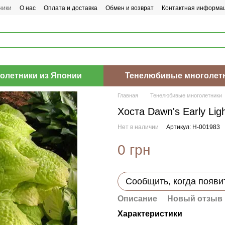
ники
О нас
Оплата и доставка
Обмен и возврат
Контактная информа
олетники из Японии
Тенелюбивые многолет
Главная
Тенелюбивые многолетники
Хоста Dawn's Early Lig
Нет в наличии
Артикул: H-001983
0 грн
Сообщить, когда появи
Описание
Новый отзыв 
Характеристики