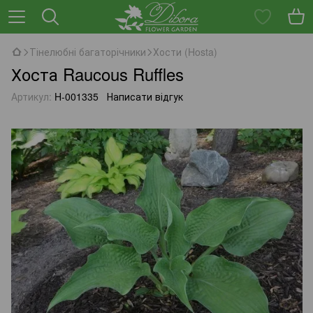
Тінелюбні багаторічники
Хости (Hosta)
Хоста Raucous Ruffles
Артикул:
H-001335
Написати відгук